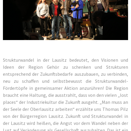
Strukturwandel in der Lausitz bedeutet, den Visionen und
Ideen der Region Gehör zu schenken und Strukturen
entsprechend der Zukunftsbedarfe auszubauen, zu verbinden,
neu zu schaffen und selbstbewusst die Strukturwandel-
Fördertöpfe in gemeinsamer Aktion anzurühren! Die Region
braucht eine Haltung, die ausstrahlt, dass von den vielen „lost
places“ der Industriekultur die Zukunft ausgeht. „Man muss an
der Seele der Oberlausitz arbeiten“ erzählte uns Thomas Pilz
von der Bürgerregion Lausitz. Zukunft und Strukturwandel in
der Lausitz wird heißen, die Angst vor dem Wandel neben der
Lust auf Veränderung als Gesellschaft auszuhalten. Das ist ein