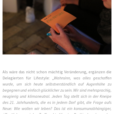
Als wäre das nicht schon mächtig Veränderung, ergänzen die
Delegierten für Lifestyle: „
Wahnsinn, was alles geschaffen
wurde, um sich heute selbstverständlich auf Augenhöhe zu
begegnen und einfach glücklicher zu sein. Wir sind mehrsprachig,
neugierig und klimaneutral. Jeden Tag stellt sich in der Kneipe
des 21. Jahrhunderts, die es in jedem Dorf gibt, die Frage aufs
Neue: Wie wollen wir leben? Das ist ein konsumunabhängiger,