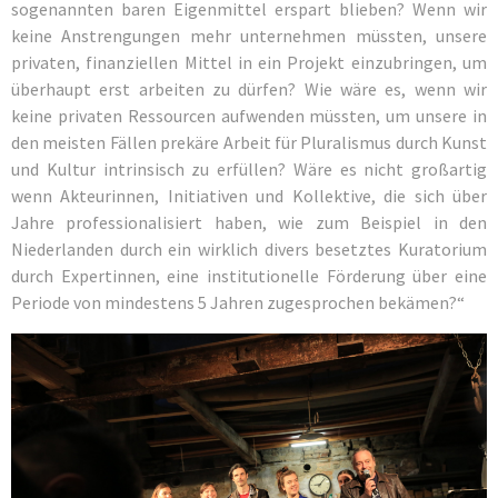
sogenannten baren Eigenmittel erspart blieben? Wenn wir
keine Anstrengungen mehr unternehmen müssten, unsere
privaten, finanziellen Mittel in ein Projekt einzubringen, um
überhaupt erst arbeiten zu dürfen? Wie wäre es, wenn wir
keine privaten Ressourcen aufwenden müssten, um unsere in
den meisten Fällen prekäre Arbeit für Pluralismus durch Kunst
und Kultur intrinsisch zu erfüllen? Wäre es nicht großartig
wenn Akteurinnen, Initiativen und Kollektive, die sich über
Jahre professionalisiert haben, wie zum Beispiel in den
Niederlanden durch ein wirklich divers besetztes Kuratorium
durch Expertinnen, eine institutionelle Förderung über eine
Periode von mindestens 5 Jahren zugesprochen bekämen?“