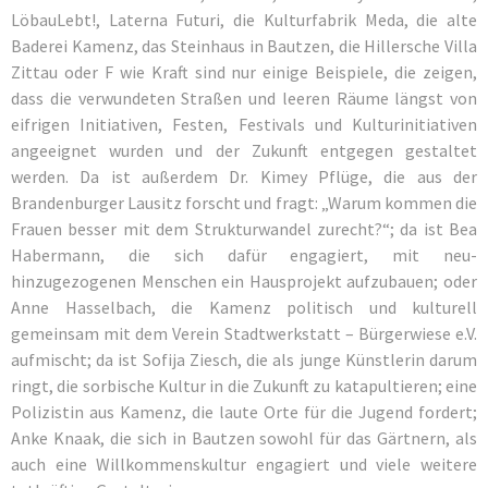
LöbauLebt!, Laterna Futuri, die Kulturfabrik Meda, die alte
Baderei Kamenz, das Steinhaus in Bautzen, die Hillersche Villa
Zittau oder F wie Kraft sind nur einige Beispiele, die zeigen,
dass die verwundeten Straßen und leeren Räume längst von
eifrigen Initiativen, Festen, Festivals und Kulturinitiativen
angeeignet wurden und der Zukunft entgegen gestaltet
werden. Da ist außerdem Dr. Kimey Pflüge, die aus der
Brandenburger Lausitz forscht und fragt: „Warum kommen die
Frauen besser mit dem Strukturwandel zurecht?“; da ist Bea
Habermann, die sich dafür engagiert, mit neu-
hinzugezogenen Menschen ein Hausprojekt aufzubauen; oder
Anne Hasselbach, die Kamenz politisch und kulturell
gemeinsam mit dem Verein Stadtwerkstatt – Bürgerwiese e.V.
aufmischt; da ist Sofija Ziesch, die als junge Künstlerin darum
ringt, die sorbische Kultur in die Zukunft zu katapultieren; eine
Polizistin aus Kamenz, die laute Orte für die Jugend fordert;
Anke Knaak, die sich in Bautzen sowohl für das Gärtnern, als
auch eine Willkommenskultur engagiert und viele weitere