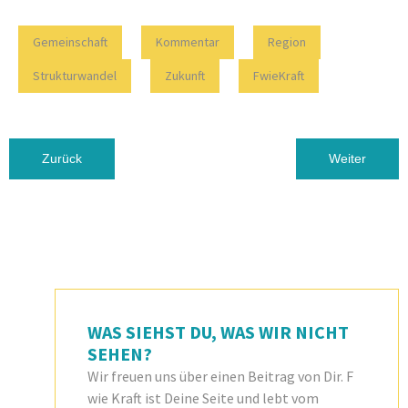
Gemeinschaft
Kommentar
Region
Strukturwandel
Zukunft
FwieKraft
Vorheriger Beitrag: FRAUEN.MACHEN.LAUSITZ
Nächster Beit
Zurück
Weiter
WAS SIEHST DU, WAS WIR NICHT
SEHEN?
Wir freuen uns über einen Beitrag von Dir. F
wie Kraft ist Deine Seite und lebt vom