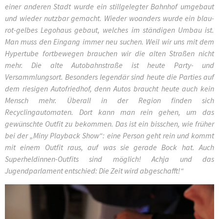
einer anderen Stadt wurde ein stillgelegter Bahnhof umgebaut
und wieder nutzbar gemacht. Wieder woanders wurde ein blau-
rot-gelbes Legohaus gebaut, welches im ständigen Umbau ist.
Man muss den Eingang immer neu suchen. Weil wir uns mit dem
Hypertube fortbewegen brauchen wir die alten Straßen nicht
mehr. Die alte Autobahnstraße ist heute Party- und
Versammlungsort. Besonders legendär sind heute die Parties auf
dem riesigen Autofriedhof, denn Autos braucht heute auch kein
Mensch mehr. Überall in der Region finden sich
Recyclingautomaten. Dort kann man rein gehen, um das
gewünschte Outfit zu bekommen. Das ist ein bisschen, wie früher
bei der „Miny Playback Show“: eine Person geht rein und kommt
mit einem Outfit raus, auf was sie gerade Bock hat. Auch
Superheldinnen-Outfits sind möglich! Achja und das
Jugendparlament entschied: Die Zeit wird abgeschafft!“