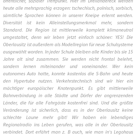
öffentlicher, sozialer Treffpunkt. Hier im Dreiländereck werden
heute alle mehrsprachig erzogen: tschechisch, polnisch, sorbisch,
sämtliche Sprachen können in unserer Kneipe erlernt werden.
Diversität ist kein Alleinstellungsmerkmal mehr, sondern
Standard. Die Region ist mittlerweile komplett klimaneutral
umgestaltet, denn wir leben jetzt einfach schöner: YES! Die
Oberlausitz ist außerdem als Modellregion für neue Schulsysteme
ausgewählt worden. In jeder Schule bleiben alle Kinder bis sie 15
Jahre alt sind zusammen. Sie werden nicht frontal belehrt,
sondern lernen miteinander und voneinander. Wer kein
autonomes Auto hatte, konnte kostenlos die S-Bahn und heute
den Hypertube nutzen. Verkehrstechnisch sind wir hier ein
mächtiger europäischer Knotenpunkt. Es gibt mittlerweile
Bahnverbindung in alle Städte und Dörfer der angrenzenden
Länder, die für alle Fahrgäste kostenfrei sind. Und die größte
Veränderung ist sicherlich, dass es in der Oberlausitz keine
schlechte Laune mehr gibt! Wir haben ein lebendiges
Regionalradio ins Leben gerufen, was alle in der Oberlausitz
verbindet. Dort erfährt man z. B auch, wie man in‘s Legohaus