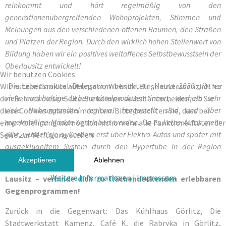
reinkommt und hört regelmäßig von den
generationenübergreifenden Wohnprojekten, Stimmen und
Meinungen aus den verschiedenen offenen Räumen, den Straßen
und Plätzen der Region. Durch den wirklich hohen Stellenwert von
Bildung haben wir ein positives weltoffenes Selbstbewusstsein der
Oberlausitz entwickelt!
Wir benutzen Cookies
Die Lebensmittel-Delegation berichtet: „Heute
2030 gibt es
Wir nutzen Cookies auf unserer Website. Diese sind essenziell für
viele nachhaltige Lebensmittelproduzent*innen, weshalb sehr
den Betrieb dieser Seite. Sie können selbst entscheiden, ob Sie
viele Nahrungsmittel regional hergestellt sind und über
diese Cookies zulassen möchten. Bitte beachten Sie, dass bei
regelmäßige Märkte vertrieben werden. Da es keine Autos mehr
einer Ablehnung womöglich nicht mehr alle Funktionalitäten der
gibt, wurden sie außerdem erst über Elektro-Autos und später mit
Seite zur Verfügung stehen.
ausgeklügeltem System durch den Hypertube in der Region
umverteilt.“
Akzeptieren
Ablehnen
Weitere Informationen
|
Impressum
Lausitz – verbinde dich zu flächendeckenden erlebbaren
Gegenprogrammen!
Zurück in die Gegenwart: Das Kühlhaus Görlitz, Die
Stadtwerkstatt Kamenz, Café K, die Rabryka in Görlitz,