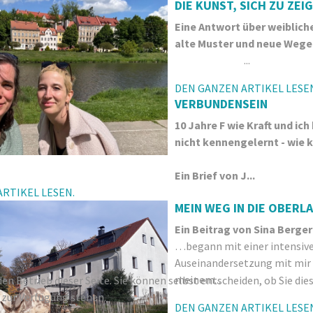
DIE KUNST, SICH ZU ZEI
Eine Antwort über weiblich
alte Muster und neue Wege
...
DEN GANZEN ARTIKEL LESE
VERBUNDENSEIN
10 Jahre F wie Kraft und ich
nicht kennengelernt - wie k
Ein Brief von J...
RTIKEL LESEN.
MEIN WEG IN DIE OBERL
Ein Beitrag von Sina Berger
…begann mit einer intensiv
Auseinandersetzung mit mir 
meinem...
den Betrieb dieser Seite. Sie können selbst entscheiden, ob Sie di
 zur Verfügung stehen.
DEN GANZEN ARTIKEL LESE