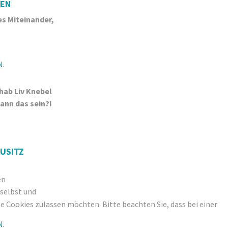
GEN
es Miteinander,
N.
 hab Liv Knebel
ann das sein?!
AUSITZ
en
selbst und
ese Cookies zulassen möchten. Bitte beachten Sie, dass bei einer
N.