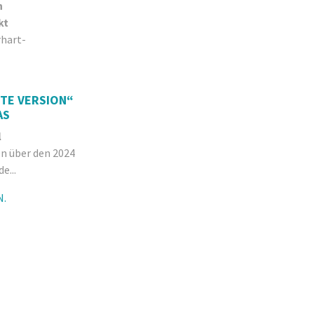
n
kt
rhart-
STE VERSION“
AS
l
en über den 2024
e...
N.