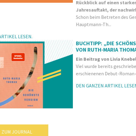
Rückblick auf einen starke
Jahresauftakt, der nachwir
Schon beim Betreten des Ge
Hauptmann-Th...
RTIKEL LESEN.
BUCHTIPP: „DIE SCHÖN
VON RUTH-MARIA THOM
Ein Beitrag von Livia Knebe
Viel wurde bereits geschrieb
erschienenen Debut-Roman d
DEN GANZEN ARTIKEL LESE
ZUM JOURNAL