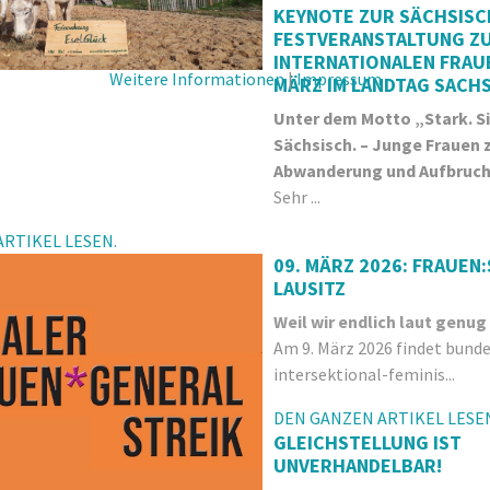
KEYNOTE ZUR SÄCHSIS
FESTVERANSTALTUNG Z
INTERNATIONALEN FRAU
Weitere Informationen
|
Impressum
MÄRZ IM LANDTAG SACH
Unter dem Motto „Stark. Si
Sächsisch. – Junge Frauen
Abwanderung und Aufbruc
Sehr ...
RTIKEL LESEN.
09. MÄRZ 2026: FRAUEN:
LAUSITZ
Weil wir endlich laut genug
Am 9. März 2026 findet bunde
intersektional-feminis...
DEN GANZEN ARTIKEL LESE
GLEICHSTELLUNG IST
UNVERHANDELBAR!