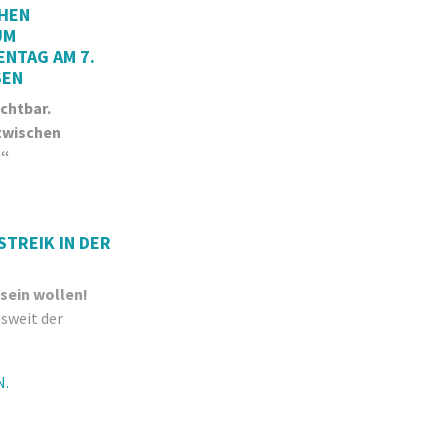
CHEN
UM
ENTAG AM 7.
SEN
chtbar.
 zwischen
h“
STREIK IN DER
 sein wollen!
sweit der
N.