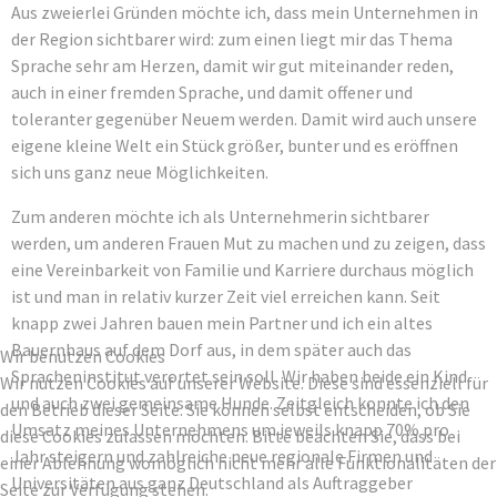
Aus zweierlei Gründen möchte ich, dass mein Unternehmen in
der Region sichtbarer wird: zum einen liegt mir das Thema
Sprache sehr am Herzen, damit wir gut miteinander reden,
auch in einer fremden Sprache, und damit offener und
toleranter gegenüber Neuem werden. Damit wird auch unsere
eigene kleine Welt ein Stück größer, bunter und es eröffnen
sich uns ganz neue Möglichkeiten.
Zum anderen möchte ich als Unternehmerin sichtbarer
werden, um anderen Frauen Mut zu machen und zu zeigen, dass
eine Vereinbarkeit von Familie und Karriere durchaus möglich
ist und man in relativ kurzer Zeit viel erreichen kann. Seit
knapp zwei Jahren bauen mein Partner und ich ein altes
Bauernhaus auf dem Dorf aus, in dem später auch das
Wir benutzen Cookies
Spracheninstitut verortet sein soll. Wir haben beide ein Kind
Wir nutzen Cookies auf unserer Website. Diese sind essenziell für
und auch zwei gemeinsame Hunde. Zeitgleich konnte ich den
den Betrieb dieser Seite. Sie können selbst entscheiden, ob Sie
Umsatz meines Unternehmens um jeweils knapp 70% pro
diese Cookies zulassen möchten. Bitte beachten Sie, dass bei
Jahr steigern und zahlreiche neue regionale Firmen und
einer Ablehnung womöglich nicht mehr alle Funktionalitäten der
Universitäten aus ganz Deutschland als Auftraggeber
Seite zur Verfügung stehen.