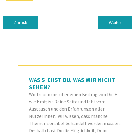
Vorheriger Beitrag: Wir haben gar keine andere Chance, als Al
Nächster Beit
Zurück
Weiter
WAS SIEHST DU, WAS WIR NICHT
SEHEN?
Wir freuen uns über einen Beitrag von Dir. F
wie Kraft ist Deine Seite und lebt vom
Austausch und den Erfahrungen aller
NutzerInnen. Wir wissen, dass manche
Themen sensibel behandelt werden müssen.
Deshalb hast Du die Möglichkeit, Deine