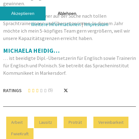
gewinnen.
Akzeptieren
Ablehnen
Ich bin übrigens immer auf der Suche nach tollen
Sprachtrainerinnen und Übersetzerinnen. In diesem Jahr
Weitere Informationen
|
Impressum
möchte ich mein 5-köpfiges Team gern vergrößern, weil wir
unsere Kapazitätsgrenzen erreicht haben.
MICHAELA HEIDIG…
… ist beeidigte Dipl.-Übersetzerin für Englisch sowie Trainerin
für Englisch und Polnisch. Sie betreibt das Spracheninstitut
Kommunikeet in Markersdorf.
RATINGS
(5)
Arbeit
Lausitz
Proträt
Vereinbarkeit
FwieKraft