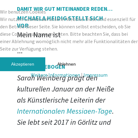
DAMIT WIR GUT MITEINANDER REDEN…
Wir benutzen Cookies
MICHAELA HEIDIG STELLT SICH
Wir nutzen Cookies auf unserer Website. Diese sind essenziell für
VOR
den Betrieb dieser Seite. Sie können selbst entscheiden, ob Sie
Mein Name ist
diese Cookies zulassen möchten. Bitte beachten Sie, dass bei
einer Ablehnung womöglich nicht mehr alle Funktionalitäten der
Seite zur Verfügung stehen.
...
Akzeptieren
Ablehnen
F WIE FRAGEBOGEN
Weitere Informationen
|
Impressum
Sarah Weinberg prägt den
kulturellen Januar an der Neiße
als Künstlerische Leiterin der
Internationalen Messiaen-Tage
.
Sie lebt seit 2017 in Görlitz und